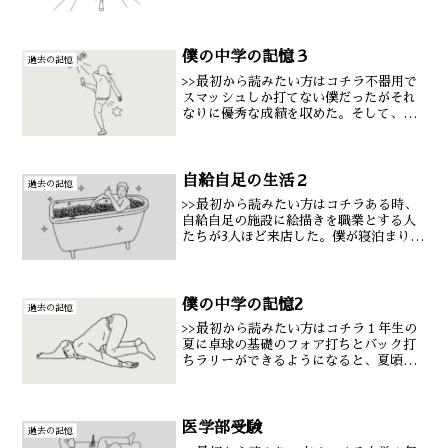
離島に僕を連れていく事となる。小豆島
は香川県からフェリーで1時間の距離にあ
る人口2万人の小さな島だ。全てが無気力
で人の目が怖かった...
僕の中学の記憶３
過去の記憶
>>最初から読みたい方はコチラ不器用で
スマッシュしか打てない僕だったがそれ
なりに優秀な成績を収めた。そして、甲
子園野球の常連校である県立岐阜商業か
らスポーツ推薦をもらう事が出来た。中
学から始めたのに自分としても頑張った
方だと思う。部活のコー...
自給自足の生活２
過去の記憶
>>最初から読みたい方はコチラある時、
自給自足の施設に絵描きを職業とする人
たちが3人ほど来店した。僕が寝泊まりす
る施設の近くには、海水から取った塩を
分離して天然塩を作る塩小屋というもの
があったのだが、その3人組は塩小屋の壁
画をペイントする仕...
僕の中学の記憶2
過去の記憶
>>最初から読みたい方はコチラ１年生の
夏に卓球の基礎のフォア打ちとバック打
ちラリーができるようになると、夏頃に
は次のステップとしてドライブを打つ練
習がスタートする。これに僕はすごく苦
労した。どれだけ練習しても上手くボー
ルに縦回転がかからない...
医学部受験
過去の記憶