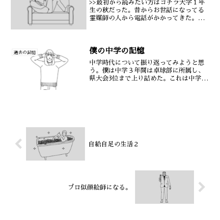
>>最初から読みたい方はコチラ大学１年
生の秋だった。昔からお世話になってる
霊媒師の人から電話がかかってきた。
（うちの家系は霊感のある家系）霊媒師
さんは、父親に用があり電話をしてきた
みたいだったが、僕がたまたま電話に出
たので少しばかり話をした...
僕の中学の記憶
過去の記憶
中学時代について振り返ってみようと思
う。僕は中学３年間は卓球部に所属し、
県大会3位まで上り詰めた。これは中学３
年間で一番の僕の自慢エピソードだ。し
かし中学１年の頃の僕は部活はやりたい
とはまったく思っていなかった。部活を
頑張ったところで人生何...
自給自足の生活２
プロ似顔絵師になる。