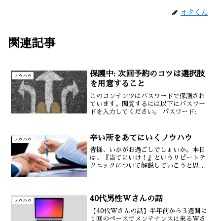
オタくん
関連記事
保護中: 次回予約のコツは選択肢
ノウハウ
を用意すること
このコンテンツはパスワードで保護され
ています。閲覧するには以下にパスワー
ドを入力してください。 パスワード:
辛い所をあてにいくノウハウ
ノウハウ
皆様、いかがお過ごしでしょいか。本日
は、『当てにいけ！』というリピートテ
クニックについて解説していこうと思い
ます。今日の内容はどちらかというと治
療家さんというより、揉みほぐし系セラ
ピストに向けた内容になります。『当て
にいけ！』というワードだ...
40代男性Wさんの話
ノウハウ
【40代Wさんの話】半年前から３週間に
１回のペースでメンテナンスに来るWさ