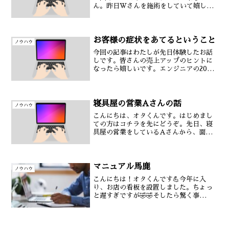
ん。昨日Wさんを施術をしていて嬉しい
ことを言われたので皆さんに共有しま
す。まずは事の経緯から。僕はWさんの
お身体を施術していて、ある部分に『違
和感』を感じました。『身...
お客様の症状をあてるということ
ノウハウ
今回の記事はわたしが先日体験したお話
しです。皆さんの売上アップのヒントに
なったら嬉しいです。エンジニアの20代
女性Sさん。平日は地方に出張されていて
土日だけ東京に戻る生活を今年の1月から
されています。施術前にお身体の状態に
ついて聞いてみると...
寝具屋の営業Aさんの話
ノウハウ
こんにちは、オタくんです。はじめまし
ての方はコチラを先にどうぞ。先日、寝
具屋の営業をしているAさんから、面白
い話を聞きました。皆さまの売上アップ
のヒントになると思ったので共有してい
きますね。Aさんは出張で全国のお店を
周り20万、30万の寝具...
マニュアル馬鹿
ノウハウ
こんにちは！オタくんです💪今年に入
り、お店の看板を設置しました。ちょっ
と遅すぎですが🤣🤣そしたら驚く事
に、、、飛び込みの数が６倍に跳ね上が
りました🔥🔥ちなみに看板は25,000円
（笑）すぐ投資回収できるって言うね🤣
🤣僕の今年1番の投資商品は...