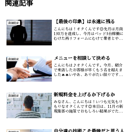
関連記事
【最後の印象】は永遠に残る
店舗経営
こんにちは！オタくんです😊先月は月商
130万を達成し、今月はベッド3台稼働に
むけた再リフォームにむけて業者とやり
とりをすすめています😇今回のリフォー
ムは国の補助金を利用するのですが、も
し書類ミスがあったら補助金が振り込ま
れないという悲しい結...
メニューを相談して決める
店舗経営
こんにちは♪オタくんです。今月、紹介
で来店したお客様が早くも５名を超えま
した🔥🔥いやあ、ありがたい限りです😭
10年、20年、悩んでた症状がたった来店
１〜３回で改善したりするので、本当に
整体って仕事は楽しいですね😚さてさ
て。本日は仮説検証を繰...
新規料金を上げるか下げるか
店舗経営
みなさん、こんにちは！いつも元気もり
もりなオタくんです😊本日は、11月の新
規集客の施策でおもしろい結果がでたの
でみなさんに共有したいと思います🙆‍♀️🙆‍♀️
🙆‍♀️🙆‍♀️下の添付画像は新規数のグラフなの
ですが、11月に入り新規数がガッと...
自分達の技術こそ最強だと思う人