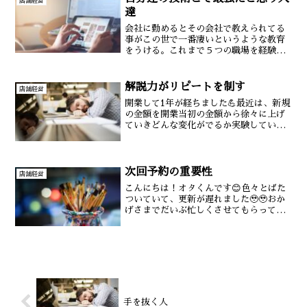
店舗経営
達
会社に勤めるとその会社で教えられてる
事がこの世で一番凄いというような教育
をうける。これまで５つの職場を経験し
てきてどのお店で働くセラピストも自分
達が最強だと思っていた。自分達のやっ
てる事が最強だという思いが強ければ強
解説力がリピートを制す
店舗経営
いほど視野が狭くなってい...
開業して1年が経ちました💪最近は、新規
の金額を開業当初の金額から徐々に上げ
ていきどんな変化がでるか実験していま
した👍1000円近くあげた結果、半年前ま
で50人位いた新規数が、25人に減ってし
まいました💦💦新規数は減っても、質の
高いお客様が集...
次回予約の重要性
店舗経営
こんにちは！オタくんです😊色々とばた
ついていて、更新が遅れました🥹🥹おか
げさまでだいぶ忙しくさせてもらってい
て今月は売上が120万突破しそうな勢いで
す👍さてさて。売上を上げるために僕が
意識していることは沢山ありますが、特
にここは抑えときたい...
手を抜く人